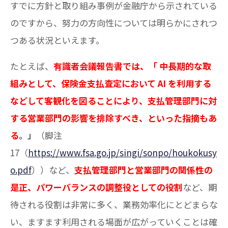
すでに方針と取り組み事例が金融庁から示されている
のですから、努力の方向性については明らかにされつ
つある状況といえます。
たとえば、
有識者会議報告書では、「 中長期的な取
組みとして、保険金支払査定において AI を利用する
などして客観化を図ることにより、支払管理部門に対
する営業部門の影響を排除すべき、といった指摘もあ
る
。」
（脚注
17（
https://www.fsa.go.jp/singi/sonpo/houkokusy
o.pdf
））など、
支払管理部門と営業部門の関係性の
是正、パワーバランスの調整役としての役割
など、期
待される役割は非常に多く、業務効率化にとどまらな
い、ますます利用される場面が広がっていくことは確