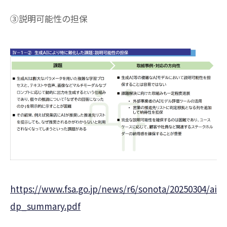
③説明可能性の担保
https://www.fsa.go.jp/news/r6/sonota/20250304/ai
dp_summary.pdf