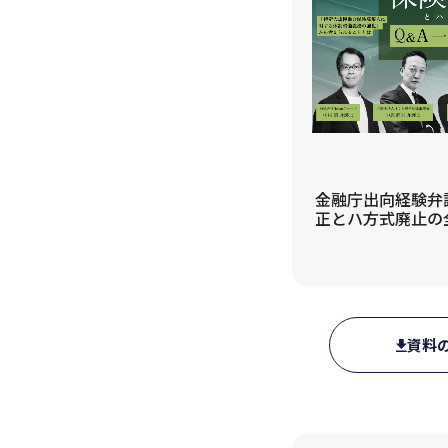
金融庁出向経験弁護
正とハ方式廃止の全貌
資料