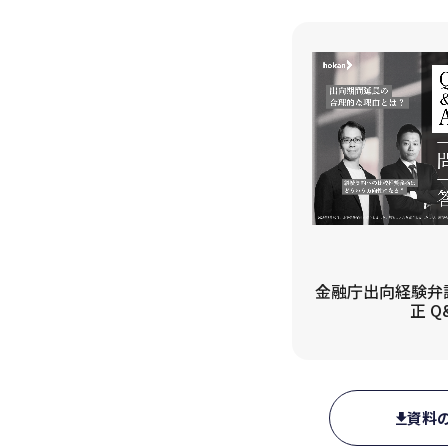
金融庁出向経験弁護
正 
資料