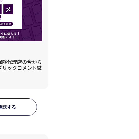
 保険代理店の今から
パブリックコメント徹
」
確認する