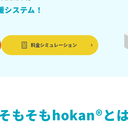
援システム！
料金シミュレーション
そもそもhokan®と